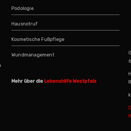
Podologie
Hausnotruf
Kosmetische Fußpflege
G
Wundmanagement
6
n
H
Mehr über die
Lebenshilfe Westpfalz
R
k