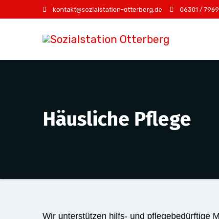
Zum
kontakt@sozialstation-otterberg.de
06301 / 796
Inhalt
springen
Häusliche Pflege
Wir unterstützen hilfs- und pflegebedürftige